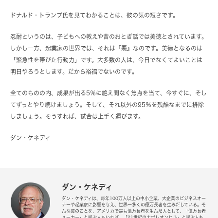
ドナルド・トランプ氏を見てわかることは、彼の気の短さです。
忍耐というのは、子どもへの教えや昔のおとぎ話では美徳とされています。
しかし一方、起業家の世界では、それは『悪』なのです。美徳となるのは
「緊急性を帯びた行動力」です。大多数の人は、今日でなくてよいことは
明日やろうとします。だから裕福でないのです。
全てのものの内、成果が出る5％に絶え間なく焦点を当て、今すぐに、そし
てずっとやり続けましょう。そして、それ以外の95％を残酷なまでに排除
しましょう。そうすれば、試合は上手く運びます。
ダン・ケネディ
ダン・ケネディ
ダン・ケネディは、毎年100万人以上の中小企業、大企業のビジネスオー
ナーや起業家に影響を与え、世界一多くの億万長者を生みだしている。そ
んな彼のことを、アメリカで最も億万長者を生んだ人として、「億万長者
メーカー」と呼ぶ人もいれば、「21世紀のナポレオンヒル」と呼ぶ人も