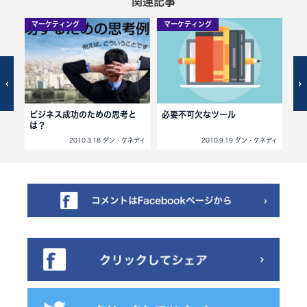
関連記事
マーケティング
マーケティング
マ
たに
ビジネス成功のための思考と
必要不可欠なツール
5
は？
大
ネディ
2010.3.18 ダン・ケネディ
2010.9.19 ダン・ケネディ