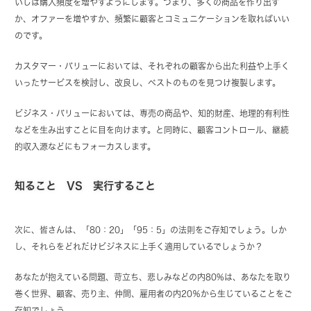
いしは購入頻度を増やすようにします。つまり、多くの商品を作り出す
か、オファーを増やすか、頻繁に顧客とコミュニケーションを取ればいい
のです。
カスタマー・バリューにおいては、それぞれの顧客から出た利益や上手く
いったサービスを検討し、改良し、ベストのものを見つけ複製します。
ビジネス・バリューにおいては、専売の商品や、知的財産、地理的有利性
などを生み出すことに目を向けます。と同時に、顧客コントロール、継続
的収入源などにもフォーカスします。
知ること VS 実行すること
次に、皆さんは、「80：20」「95：5」の法則をご存知でしょう。しか
し、それらをどれだけビジネスに上手く適用しているでしょうか？
あなたが抱えている問題、苛立ち、悲しみなどの内80%は、あなたを取り
巻く世界、顧客、売り主、仲間、雇用者の内20％から生じていることをご
存知でしょう。