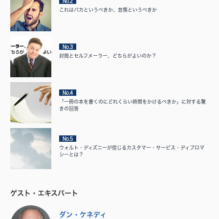
No.2
これはバカというべきか、怠惰というべきか
No.3
封筒とセルフメーラー、どちらがよいのか？
No.4
「一冊の本を書くのにどれくらい時間をかけるべきか」に対する驚
きの回答
No.5
ウォルト・ディズニーが信じるカスタマー・サービス・ディプロマ
シーとは？
ゲスト・エキスパート
ダン・ケネディ