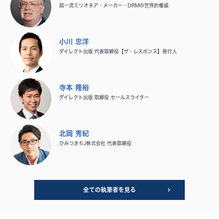
超一流ミリオネア・メーカー・DRMの世界的権威
小川 忠洋
ダイレクト出版 代表取締役【ザ・レスポンス】発行人
寺本 隆裕
ダイレクト出版 取締役 セールスライター
北岡 秀紀
ひみつきちJ株式会社 代表取締役
全ての執筆者を見る