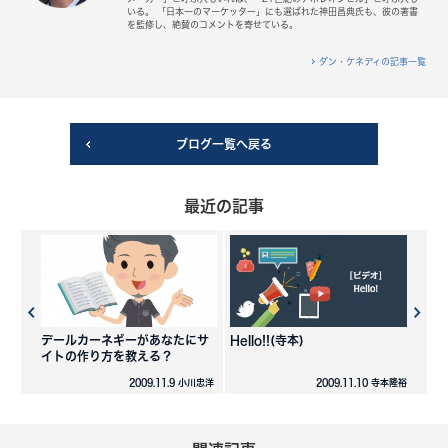
いる。 「日本一のマーケッター」にも選ばれた神田昌典氏も、彼の著書
を監修し、絶賛のコメントを寄せている。
ダン・ケネディの記事一覧
ブログ一覧へ戻る
最近の記事
デールカーネギーがあなたにサ
Hello!!(寺本)
イトの作り方を教える？
2009.11.9 小川忠洋
2009.11.10 寺本隆裕