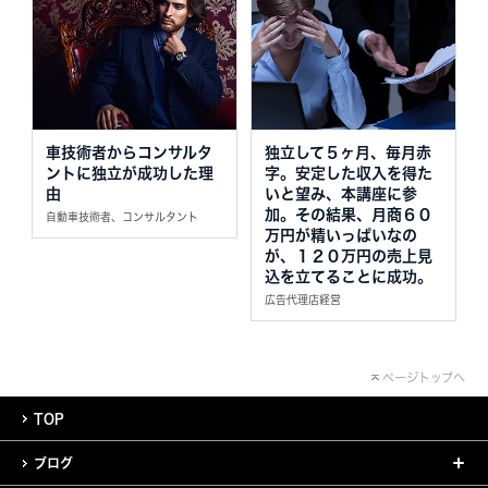
車技術者からコンサルタ
独立して５ヶ月、毎月赤
ントに独立が成功した理
字。安定した収入を得た
由
いと望み、本講座に参
加。その結果、月商６０
自動車技術者、コンサルタント
万円が精いっぱいなの
が、１２０万円の売上見
込を立てることに成功。
広告代理店経営
ページトップへ
TOP
ブログ