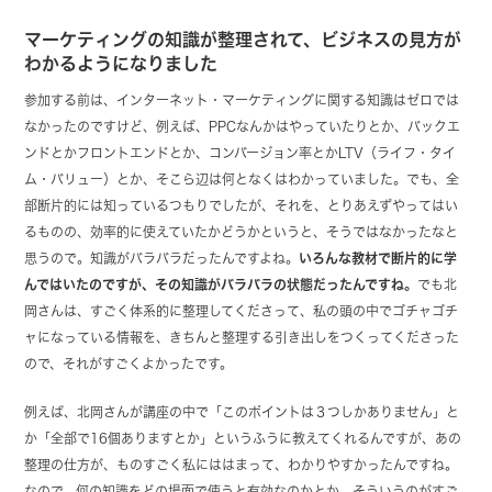
マーケティングの知識が整理されて、ビジネスの見方が
わかるようになりました
参加する前は、インターネット・マーケティングに関する知識はゼロでは
なかったのですけど、例えば、PPCなんかはやっていたりとか、バックエ
ンドとかフロントエンドとか、コンバージョン率とかLTV（ライフ・タイ
ム・バリュー）とか、そこら辺は何となくはわかっていました。でも、全
部断片的には知っているつもりでしたが、それを、とりあえずやってはい
るものの、効率的に使えていたかどうかというと、そうではなかったなと
思うので。知識がバラバラだったんですよね。
いろんな教材で断片的に学
んではいたのですが、その知識がバラバラの状態だったんですね。
でも北
岡さんは、すごく体系的に整理してくださって、私の頭の中でゴチャゴチ
ャになっている情報を、きちんと整理する引き出しをつくってくださった
ので、それがすごくよかったです。
例えば、北岡さんが講座の中で「このポイントは３つしかありません」と
か「全部で16個ありますとか」というふうに教えてくれるんですが、あの
整理の仕方が、ものすごく私にははまって、わかりやすかったんですね。
なので、何の知識をどの場面で使うと有効なのかとか、そういうのがすご