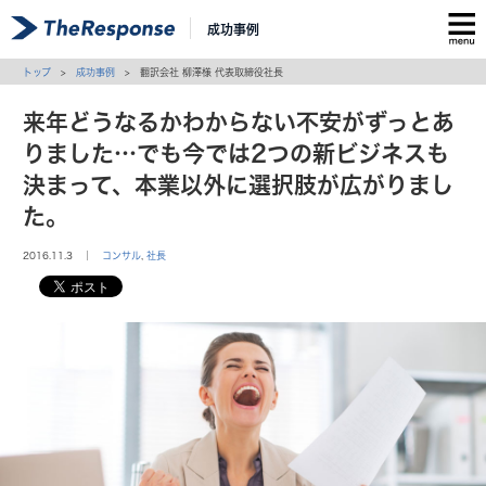
成功事例
トップ
>
成功事例
> 翻訳会社 柳澤様 代表取締役社長
来年どうなるかわからない不安がずっとあ
りました…でも今では2つの新ビジネスも
決まって、本業以外に選択肢が広がりまし
た。
2016.11.3 ｜
コンサル
,
社長