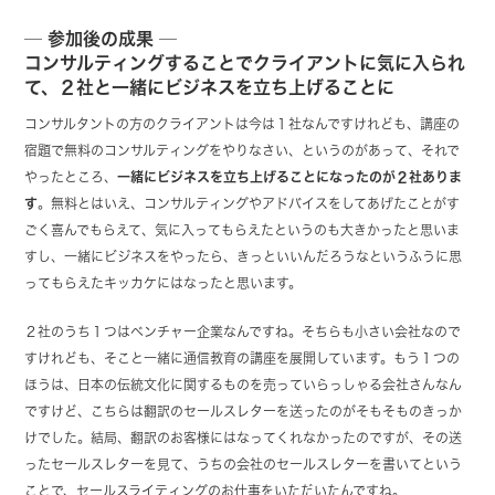
─ 参加後の成果 ─
コンサルティングすることでクライアントに気に入られ
て、２社と一緒にビジネスを立ち上げることに
コンサルタントの方のクライアントは今は１社なんですけれども、講座の
宿題で無料のコンサルティングをやりなさい、というのがあって、それで
やったところ、
一緒にビジネスを立ち上げることになったのが２社ありま
す
。無料とはいえ、コンサルティングやアドバイスをしてあげたことがす
ごく喜んでもらえて、気に入ってもらえたというのも大きかったと思いま
すし、一緒にビジネスをやったら、きっといいんだろうなというふうに思
ってもらえたキッカケにはなったと思います。
２社のうち１つはベンチャー企業なんですね。そちらも小さい会社なので
すけれども、そこと一緒に通信教育の講座を展開しています。もう１つの
ほうは、日本の伝統文化に関するものを売っていらっしゃる会社さんなん
ですけど、こちらは翻訳のセールスレターを送ったのがそもそものきっか
けでした。結局、翻訳のお客様にはなってくれなかったのですが、その送
ったセールスレターを見て、うちの会社のセールスレターを書いてという
ことで、セールスライティングのお仕事をいただいたんですね。