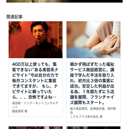
関連記事
400万以上使っても、集
鳴かず飛ばずだった福祉
客できない”ある美容系ナ
サービス施設経営に、講
ビサイト”今は自分の力で
座で学んだ手法を取り入
毎月コンスタントに集客
れ、初月比３倍の集客に
できてますが、 もし、ナ
成功。安定した利益が出
ビサイトに頼っていた
る為、１年経たずに５店
ら、、、恐怖ですよね…
舗を展開、フランチャイ
ズ展開もスタート。
美容師・インターネットコンサルタ
ント
福士施設運営、指導員派遣、教材販
銀座美院 様
売
こどもプラス株式会社 様