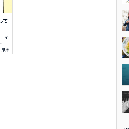
して
と、マ
.
小川忠洋