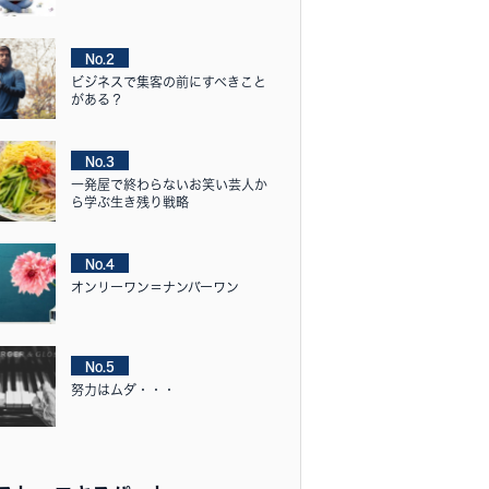
No.2
ビジネスで集客の前にすべきこと
がある？
No.3
一発屋で終わらないお笑い芸人か
ら学ぶ生き残り戦略
No.4
オンリーワン＝ナンバーワン
No.5
努力はムダ・・・