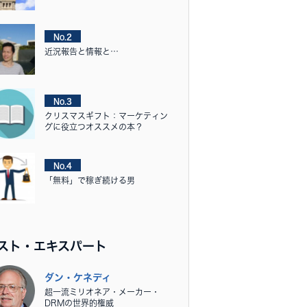
No.2
近況報告と情報と…
No.3
クリスマスギフト：マーケティン
グに役立つオススメの本？
No.4
「無料」で稼ぎ続ける男
スト・エキスパート
ダン・ケネディ
超一流ミリオネア・メーカー・
DRMの世界的権威