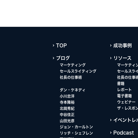
TOP
成功事例
ブログ
リソース
マーケティング
マーケティ
セールスライティング
セールスラ
社長の仕事術
社長の仕事
書籍
レポート
ダン・ケネディ
電子書籍
小川忠洋
ウェビナー
寺本隆裕
ザ・レスポ
北岡秀紀
中谷佳正
イベントレ
山田光彦
ジョン・カールトン
Podcast
リッチ・シェフレン