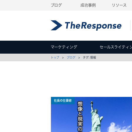
ブログ
成功事例
リソース
マーケティング
セールスライティ
トップ
>
ブログ
> タグ: 情報
社長の仕事術