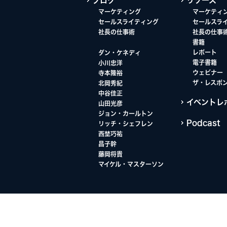
ブログ
リソース
マーケティング
マーケティ
セールスライティング
セールスラ
社長の仕事術
社長の仕事
書籍
レポート
ダン・ケネディ
電子書籍
小川忠洋
ウェビナー
寺本隆裕
ザ・レスポ
北岡秀紀
中谷佳正
イベントレ
山田光彦
ジョン・カールトン
Podcast
リッチ・シェフレン
西埜巧祐
昌子幹
藤岡将貴
マイケル・マスターソン