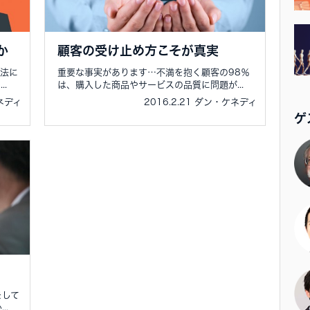
か
顧客の受け止め方こそが真実
方法に
重要な事実があります…不満を抱く顧客の98％
.
は、購入した商品やサービスの品質に問題が...
ケネディ
2016.2.21 ダン・ケネディ
ゲ
をして
..