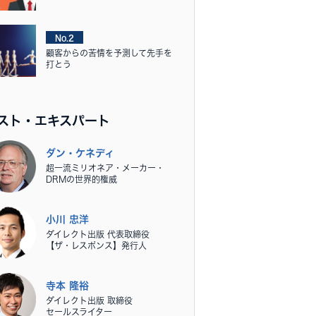
No.2
顧客からの苦情を予測して先手を
打とう
スト・エキスパート
ダン・ケネディ
超一流ミリオネア・メーカー・
DRMの世界的権威
小川 忠洋
ダイレクト出版 代表取締役
【ザ・レスポンス】発行人
寺本 隆裕
ダイレクト出版 取締役
セールスライター