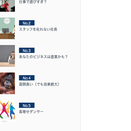
仕事で遊びすぎ？
No.2
スタッフを叱れない社長
No.3
あなたのビジネスは虚業かも？
No.4
面倒臭い（でも効果絶大）
No.5
客寄せダンサー