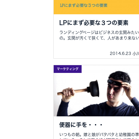
LPにまず必要な３つの要素
ランディングページはビジネスの玄関みた
の。玄関が汚くて狭くて、人があまり来ない..
2014.6.23 
マーケティング
便器に手を・・・
いつもの朝。嫁と娘がバタバタと幼稚園の