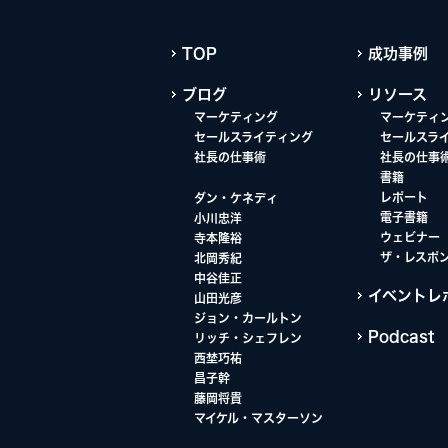
TOP
成功事例
ブログ
リソース
マーケティング
マーケティ
セールスライティング
セールスラ
社長の仕事術
社長の仕事
書籍
レポート
ダン・ケネディ
電子書籍
小川忠洋
ウェビナー
寺本隆裕
ザ・レスポ
北岡秀紀
中谷佳正
イベントレ
山田光彦
ジョン・カールトン
Podcast
リッチ・シェフレン
西埜巧祐
昌子幹
藤岡将貴
マイケル・マスターソン