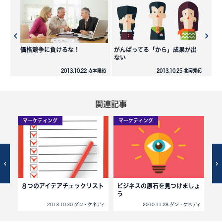
価格競争に負けるな！
がんばってる「から」成果が出
ない
2013.10.22 寺本隆裕
2013.10.25 北岡秀紀
関連記事
マーケティング
マーケティング
マ
８つのアイデアチェックリスト
ビジネスの原石を見つけましょ
な
う
れ
ネディ
2013.10.30 ダン・ケネディ
2010.11.28 ダン・ケネディ