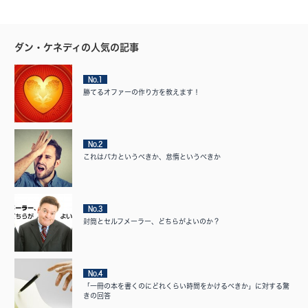
ダン・ケネディの人気の記事
No.1
勝てるオファーの作り方を教えます！
No.2
これはバカというべきか、怠惰というべきか
No.3
封筒とセルフメーラー、どちらがよいのか？
No.4
「一冊の本を書くのにどれくらい時間をかけるべきか」に対する驚
きの回答