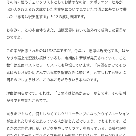
その時に使うチェックリストとしてお勧めなのは、ナポレオン・ヒルが
500人を超える超大成功した実業家について見つけた共通点に基づいて書
いた「思考は現実化する」と13の成功法則です。
ちなみに、この本自体もまた、出版業界において並外れて成功した著書な
のですよ。
この本が出版されたのは1937年ですが、今年も「思考は現実化する」はか
なりの売上を記録し続けているし、定期的に新版が発売されていて、ここ
数年は全国ベストセラーリストにも登場しています。「時間をかけてその
素晴らしさが証明されている本を聖書以外に挙げろ」と言われても答えに
困るのでしょうけど、この本こそがそういう本なのです。
理由は明らかです。それは、「この本は効果がある」からです。その法則
が今でも有効だからです。
言うまでもなく、何もしなくてもクリエーティブになったりイノベーション
が生まれたりすると思っている人がほとんどでしょう。でもそれでは、ど
こかの広告代理店が、ひげを生やしマリファナを吸っている、奇妙な服を
着たクリエーティブなタイプを何人か部屋に閉じ込めて、何かがひらめく